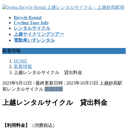
コ
ナ
ン
ビ
Bicycle Rental
テ
ゲ
Cycling Tour Info
ン
ー
レンタルサイクル
ツ
シ
上越サイクリングツアー
へ
ョ
電動車いすレンタル
ス
ン
キ
に
新着情報
ッ
移
プ
動
HOME
新着情報
上越レンタルサイクル 貸出料金
2023年9月12日
/ 最終更新日時 :
2023年10月15日
上越妙高駅
前レンタルサイクル
新着情報
上越レンタルサイクル 貸出料金
【利用料金】
（消費税込）