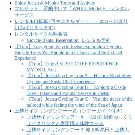
Enjoy Joetsu & Myoko Tours and Activity
フルサット 電動車いす「WHILL Model F」レンタル
サービス
レンタル自転車×再生エネルギー・・・エコへの取り
組みはじまります♪
レンタルサイクル料金表
Bicycle Rental Reservation | レンタル予約
【Tour】Easy going bicycle Joetsu exploration 3 guided
Bicycle Tours You Should join in Joetsu, and Sushi Chef
Experience
【Tour】Enjoy! SUSHI CHEF EXPERIENCE
MYOKO, Arai
【Tour】Joetsu Cycling Tour A Historic Road Slow
Cycling and Sushi Chef Experience
【Tour】Joetsu Cycling Tour B Exploring Castle
Town Takada and Popular Sweets in Joetsu
【Tour】Joetsu Cycling Tour C Visit the traces of the
railroad while feeling the wind of the Sea of Japan
上越サイクリングツアー一覧（ツアーガイド付き）
上越サイクリングツアーＡ 旧北国街道ゆっくり
サイクリングと寿司職人体験コース
上越サイクリングツアーＢ 城下町高田と上越人