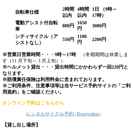
2
時間
4
時間
1
日
（9時～
自転車仕様
以内
以内
17時）
電動アシスト付自転
1650
880
円
3080
円
円
車
シティサイクル
（ア
1100
550
円
2200
円
円
シストなし）
※営業日営業時間・・
・
9時～17時
（冬期期間は休業しま
す（11 月下旬～ 3 月上旬））
※ヘルメット貸出・・・貸出時間にかかわらず一回220円と
なります。
※賠償責任保険は利用料金に含まれております。
※ご利用条件、注意事項等は当サービス予約サイトの「ご利
用規約」をご確認ください。
オンライン予約はこちらから
レンタルサイクル予約 | Reservation |
【貸し出し場所】