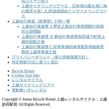
気スイーツ巡り
上越サイクリングツアーＣ 日本海の風を感じ海
の風景を楽しむ鉄道痕跡めぐりサイクリングコー
ス
上越自行車遊（附導覽）行程一覽
上越自行車遊覽 A 歷史之路自行車悠閒騎行和壽
司大廚體驗
上越自行車遊覽 Ｂ 騎自行車遊覽高田城下町和上
越的甜點之旅
上越自行車遊覽 C 欣賞美麗的海濱風景和鐵路景
觀的上越單車遊之旅
プライバシーポリシー（個人情報保護方針）
特定商取引法に基づく表記
Bicycle Rental
Cycling Tour Info
レンタルサイクル
上越サイクリングツアー
電動車いすレンタル
Copyright © Joetsu Bicycle Rental 上越レンタルサイクル：上越
妙高駅前 All Rights Reserved.